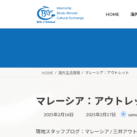
コ
ナ
ン
ビ
HOME
海
テ
ゲ
ン
ー
ツ
シ
へ
ョ
ス
ン
キ
に
ッ
移
プ
動
HOME
海外生活情報
マレーシア：アウトレット
マレーシア：アウトレ
最
2025年2月16日
2025年2月17日
yama
終
更
現地スタッフブログ：マレーシア / 三井ア
新