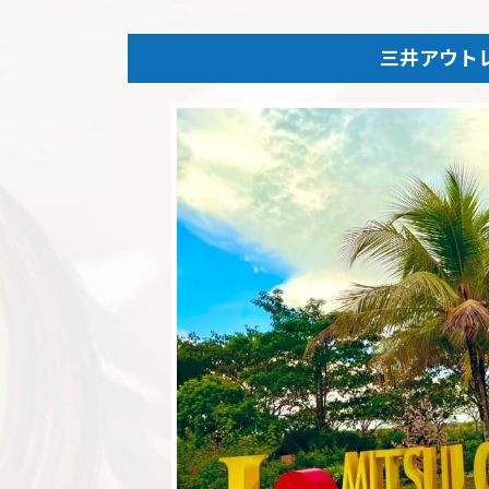
日
時
:
三井アウト